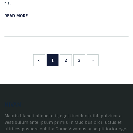
nisi.
READ MORE
<
1
2
3
>
NIVAN
Mauris blandit aliquet elit, eget tincidunt nibh pulvinar a.
Vestibulum ante ipsum primis in faucibus orci luctus et
ultrices posuere cubilia Curae Vivamus suscipit tortor eget