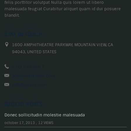
felis porttitor volutpat Nulla quis lorem ut libero
malesuada feugiat Curabitur aliquet quam id dui posuere
blandit.
STAY IN TOUCH
1600 AMPHITHEATRE PARKWAY, MOUNTAIN VIEW, CA
94043, UNITED STATES
+321 123 456 7
bonjour@spnoy.com
info@spnoy.com
RECENT POSTS
Donec sollicitudin molestie malesuada
october 17, 2013
,
12 VIEWS